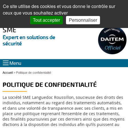
Panneau de gestion des cookies
CENTRE COMMERCIAL DES ALBÈRES - OUVERT DU LUNDI AU VENDREDI, DE
Ce site utilise des cookies et vous donne le contrôle sur
9H À 18H
ceux que vous souhaitez activer
04 68 89 87 98
DEVIS GRATUIT
Tout accepter
Personnaliser
SME
Expert en solutions de
sécurité
Menu
Accueil
>
Politique de confidentialité
POLITIQUE DE CONFIDENTIALITÉ
La société SME Languedoc Roussillon, soucieuse des droits des
individus, notamment au regard des traitements automatisés,
et dans une volonté de transparence avec ses clients, a mis en
place une politique reprenant l’ensemble de ces traitements,
des finalités poursuivies par ces derniers ainsi que des moyens
d’actions à la disposition des individus afin qu’ils puissent au